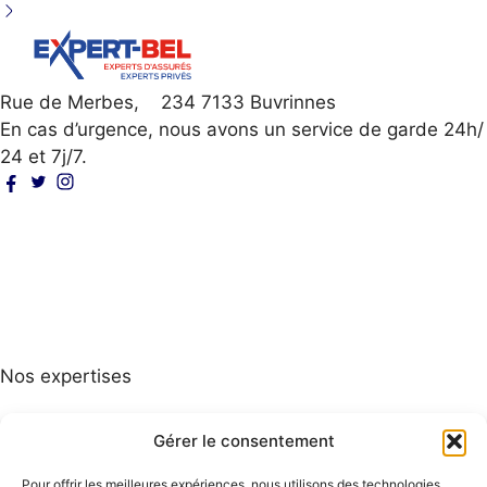
Rue de Merbes, 234 7133 Buvrinnes
En cas d’urgence, nous avons un service de garde 24h/
24 et 7j/7.
Particuliers
Professionnels
Experts / courtiers
Qui sommes-nous
Où intervenons-nous ?
Nos engagements
Nos expertises
Expertise d’un sinistre
Contre expertise d’un sinistre
Gérer le consentement
Expertise en protection juridique
Téléphone
Pour offrir les meilleures expériences, nous utilisons des technologies