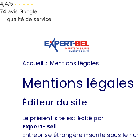
4,4/5
74 avis Google
qualité de service
064 / 312 312
Aller
au
contenu
Accueil > Mentions légales
Mentions légales
Éditeur du site
Le présent site est édité par :
Expert-Bel
Entreprise étrangère inscrite sous le n