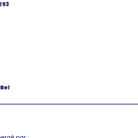
293
Bel
ergé par :