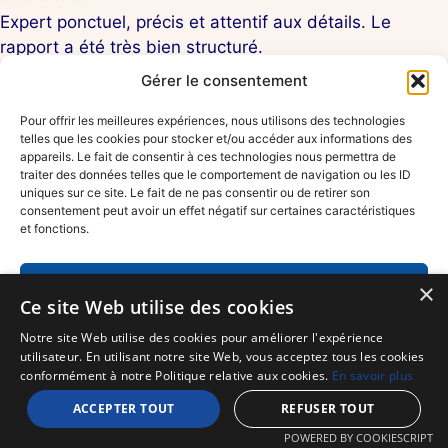
Expert ponctuel, précis et attentif aux détails. Le
rapport a été très bien structuré.
04/06/2024 – Mme P. – 1140 Evere
Gérer le consentement
Très bon contact humain. J’ai apprécié la transparence
Pour offrir les meilleures expériences, nous utilisons des technologies
telles que les cookies pour stocker et/ou accéder aux informations des
et le professionnalisme.
appareils. Le fait de consentir à ces technologies nous permettra de
22/05/2024 – M. C. – 1480 Tubize
traiter des données telles que le comportement de navigation ou les ID
uniques sur ce site. Le fait de ne pas consentir ou de retirer son
consentement peut avoir un effet négatif sur certaines caractéristiques
Contre-expertise menée avec méthode et efficacité.
et fonctions.
On voit qu’ils connaissent leur métier.
02/04/2024 – Mme N. D. – 1050 Ixelles
Accepter
×
Ce site Web utilise des cookies
L’expert a pris le temps de bien expliquer la procédure.
Refuser
Notre site Web utilise des cookies pour améliorer l'expérience
J’ai obtenu un montant correct, sans stress.
utilisateur. En utilisant notre site Web, vous acceptez tous les cookies
19/03/2024 – M. A. V. – 5000 Namur
Voir les préférences
conformément à notre Politique relative aux cookies.
En savoir plus
ACCEPTER TOUT
REFUSER TOUT
Une vraie valeur ajoutée dans la gestion de mon
Déclaration de confidentialité
Impressum
POWERED BY COOKIESCRIPT
sinistre. Merci à toute l’équipe.