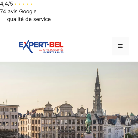
4,4/5
74 avis Google
qualité de service
064 / 312 312
Aller
au
Menu
contenu